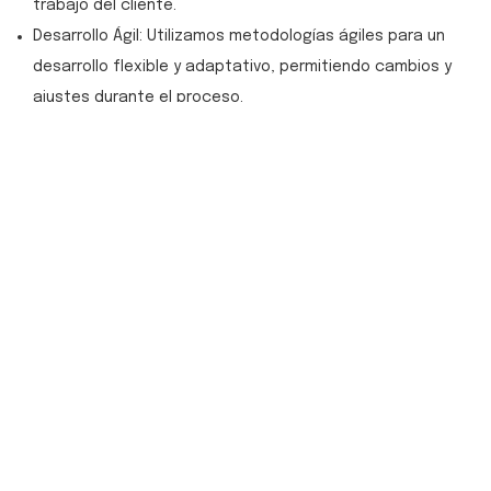
trabajo del cliente.
Desarrollo Ágil: Utilizamos metodologías ágiles para un
desarrollo flexible y adaptativo, permitiendo cambios y
ajustes durante el proceso.
Pruebas Rigurosas: Realizamos pruebas exhaustivas para
asegurar que el software funcione correctamente en
todos los escenarios previstos.
Implementación y Soporte: Desplegamos el software y
proporcionamos soporte continuo para garantizar su
rendimiento óptimo.
Productos Paquetizados Adaptados
:
Ofrecemos productos de software preempaquetados que
se pueden personalizar para satisfacer las demandas del
cliente. Estos productos incluyen:
Configurabilidad: Permiten ajustes en la configuración